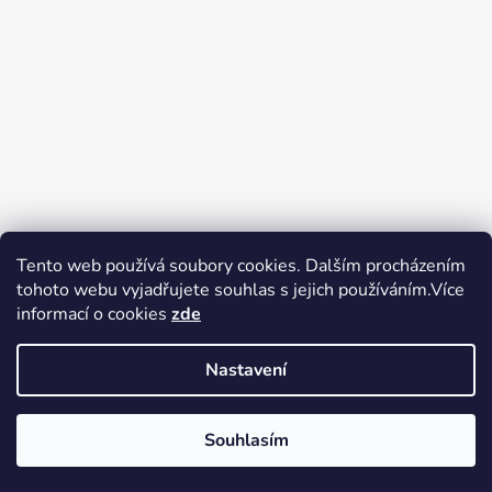
Tento web používá soubory cookies. Dalším procházením
tohoto webu vyjadřujete souhlas s jejich používáním.Více
Zboží.cz
Heureka.cz
Voňavé dárky
informací o cookies
zde
Nastavení
Souhlasím
Vytvořil Shoptet
Copyright 2026
tak trochu jiné
V pátek 14.8.2026 má prodejna Tak trochu jiné elektro zavřeno.
elektro
. Všechna práva vyhrazena.