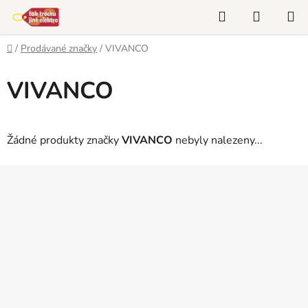
Přejít
Hledat
NÁKUP
na
KOŠÍK
obsah
Domů
/
Prodávané značky
/
VIVANCO
VIVANCO
Žádné produkty značky
VIVANCO
nebyly nalezeny...
Z
á
p
a
t
í