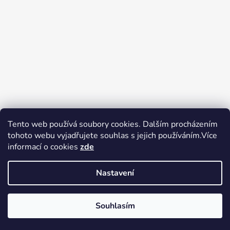
Tento web používá soubory cookies. Dalším procházením
tohoto webu vyjadřujete souhlas s jejich používáním.Více
Zboží.cz
Heureka.cz
Voňavé dárky
informací o cookies
zde
Nastavení
Souhlasím
Vytvořil Shoptet
Copyright 2026
tak trochu jiné
V pátek 14.8.2026 má prodejna Tak trochu jiné elektro zavřeno.
elektro
. Všechna práva vyhrazena.