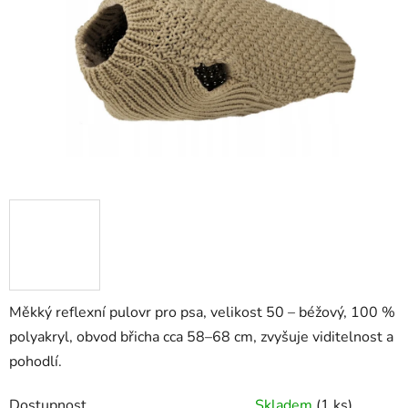
hvězdiček.
Měkký reflexní pulovr pro psa, velikost 50 – béžový, 100 %
polyakryl, obvod břicha cca 58–68 cm, zvyšuje viditelnost a
pohodlí.
Dostupnost
Skladem
(1 ks)