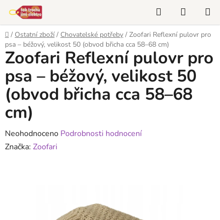
Přejít
Hledat
NÁKUP
na
KOŠÍK
obsah
Domů
/
Ostatní zboží
/
Chovatelské potřeby
/
Zoofari Reflexní pulovr pro
psa – béžový, velikost 50 (obvod břicha cca 58–68 cm)
Zoofari Reflexní pulovr pro
psa – béžový, velikost 50
(obvod břicha cca 58–68
cm)
Průměrné
Neohodnoceno
Podrobnosti hodnocení
hodnocení
Značka:
Zoofari
produktu
je
0,0
z
5