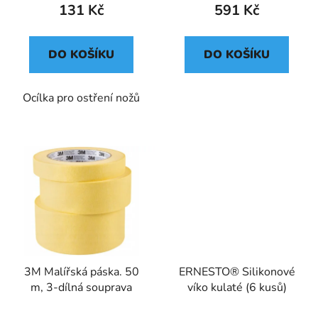
131 Kč
591 Kč
DO KOŠÍKU
DO KOŠÍKU
Ocílka pro ostření nožů
3M Malířská páska. 50
ERNESTO® Silikonové
m, 3-dílná souprava
víko kulaté (6 kusů)