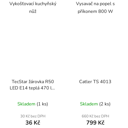
Vykošťovací kuchyňský
Vysavač na popel s
nůž
příkonem 800 W
TecStar žárovka R50
Catler TS 4013
LED E14 teplá 470 lm
5,3 W
Skladem
(1 ks)
Skladem
(2 ks)
30 Kč bez DPH
660 Kč bez DPH
36 Kč
799 Kč