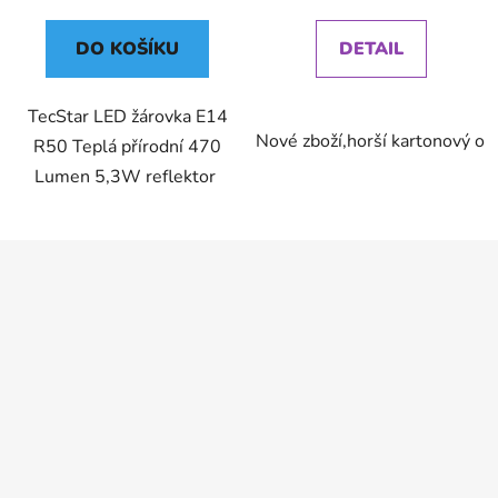
DO KOŠÍKU
DETAIL
TecStar LED žárovka E14
Nové zboží,horší kartonový ob
R50 Teplá přírodní 470
Lumen 5,3W reflektor
Z
á
p
a
t
í