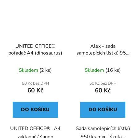
UNITED OFFICE®
Alex - sada
pořadač A4 (dinosaurus)
samolepících lístků 950
ks mix
Skladem
(2 ks)
Skladem
(16 ks)
50 Kč bez DPH
50 Kč bez DPH
60 Kč
60 Kč
DO KOŠÍKU
DO KOŠÍKU
UNITED OFFICE® , A4
Sada samolepících lístků
zakladač / šanon
950 ks mix - škola -