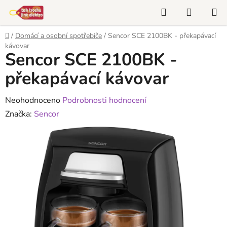
Přejít
Hledat
NÁKUP
na
KOŠÍK
obsah
Domů
/
Domácí a osobní spotřebiče
/
Sencor SCE 2100BK - překapávací
kávovar
Sencor SCE 2100BK -
překapávací kávovar
Průměrné
Neohodnoceno
Podrobnosti hodnocení
hodnocení
Značka:
Sencor
produktu
je
0,0
z
5
hvězdiček.