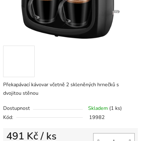
Překapávací kávovar v
četně 2 skleněných hrnečků s
dvojitou stěnou
Dostupnost
Skladem
(1 ks)
Kód:
19982
491 Kč
/ ks