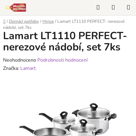
Přejít
Hledat
NÁKUP
na
KOŠÍK
obsah
Domů
/
Domácí potřeby
/
Hrnce
/
Lamart LT1110 PERFECT- nerezové
nádobí, set 7ks
Lamart LT1110 PERFECT-
nerezové nádobí, set 7ks
Průměrné
Neohodnoceno
Podrobnosti hodnocení
hodnocení
Značka:
Lamart
produktu
je
0,0
z
5
hvězdiček.