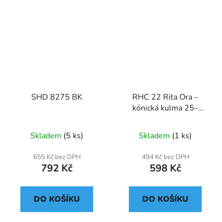
SHD 8275 BK
RHC 22 Rita Ora –
kónická kulma 25–
38 mm s keramicko-
keratinovým povrchem
Skladem
(5 ks)
Skladem
(1 ks)
655 Kč bez DPH
494 Kč bez DPH
792 Kč
598 Kč
DO KOŠÍKU
DO KOŠÍKU