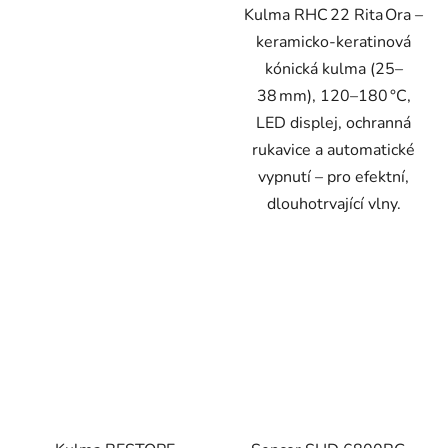
Kulma RHC 22 Rita Ora –
keramicko‑keratinová
kónická kulma (25–
38 mm), 120–180 °C,
LED displej, ochranná
rukavice a automatické
vypnutí – pro efektní,
dlouhotrvající vlny.