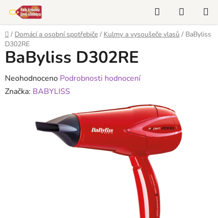
Přejít
Hledat
NÁKUP
na
KOŠÍK
obsah
Domů
/
Domácí a osobní spotřebiče
/
Kulmy a vysoušeče vlasů
/
BaByliss
D302RE
BaByliss D302RE
Průměrné
Neohodnoceno
Podrobnosti hodnocení
hodnocení
Značka:
BABYLISS
produktu
je
0,0
z
5
hvězdiček.