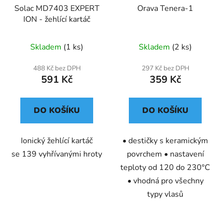
Solac MD7403 EXPERT
Orava Tenera-1
ION - žehlící kartáč
Skladem
(1 ks)
Skladem
(2 ks)
488 Kč bez DPH
297 Kč bez DPH
591 Kč
359 Kč
DO KOŠÍKU
DO KOŠÍKU
Ionický žehlící kartáč
• destičky s keramickým
se 139 vyhřívanými hroty
povrchem • nastavení
teploty od 120 do 230°C
• vhodná pro všechny
typy vlasů