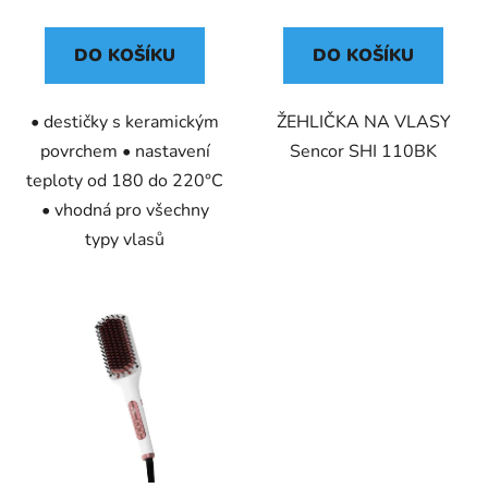
DO KOŠÍKU
DO KOŠÍKU
• destičky s keramickým
ŽEHLIČKA NA VLASY
povrchem • nastavení
Sencor SHI 110BK
teploty od 180 do 220°C
• vhodná pro všechny
typy vlasů