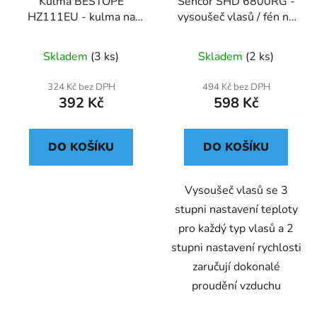
Kulma BESTOPE
Sencor SHD 6800RG -
HZ111EU - kulma na
vysoušeč vlasů / fén na
vlasy
vlasy
Skladem
(3 ks)
Skladem
(2 ks)
324 Kč bez DPH
494 Kč bez DPH
392 Kč
598 Kč
DO KOŠÍKU
DO KOŠÍKU
Vysoušeč vlasů se 3
stupni nastavení teploty
pro každý typ vlasů a 2
stupni nastavení rychlosti
zaručují dokonalé
proudění vzduchu