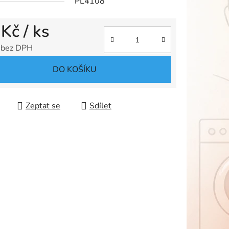
PL4108
 Kč
/ ks
ek.
 bez DPH
 cena:
DO KOŠÍKU
Zeptat se
Sdílet