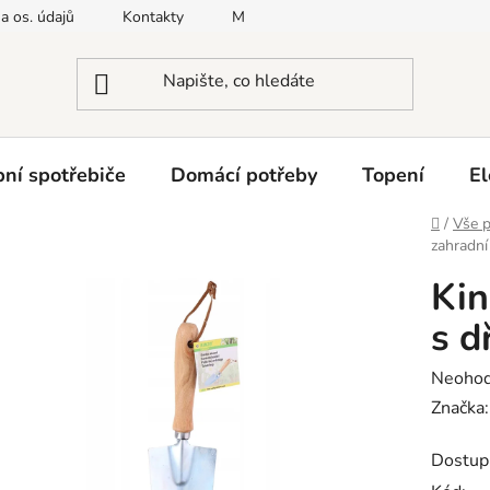
a os. údajů
Kontakty
Moje objednávka
Napište nám
ní spotřebiče
Domácí potřeby
Topení
El
Domů
/
Vše p
zahradní
Kin
s d
Průměr
Neoho
hodnoc
Značka
produk
Dostup
je