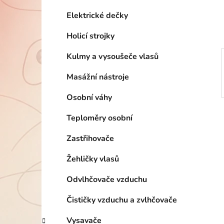
í
p
Elektrické dečky
a
Holicí strojky
n
e
Kulmy a vysoušeče vlasů
l
Masážní nástroje
Osobní váhy
Teploměry osobní
Zastřihovače
Žehličky vlasů
Odvlhčovače vzduchu
Čističky vzduchu a zvlhčovače
Vysavače