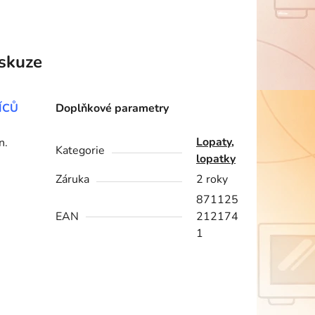
skuze
ÍCŮ
Doplňkové parametry
Lopaty,
n.
Kategorie
lopatky
Záruka
2 roky
871125
EAN
212174
1