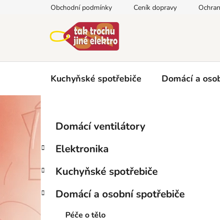
Přejít
Obchodní podmínky
Ceník dopravy
Ochran
na
obsah
Kuchyňské spotřebiče
Domácí a osob
P
K
Přeskočit
Domácí ventilátory
a
kategorie
o
t
s
Elektronika
e
t
g
r
Kuchyňské spotřebiče
o
a
r
Domácí a osobní spotřebiče
i
n
e
n
Péče o tělo