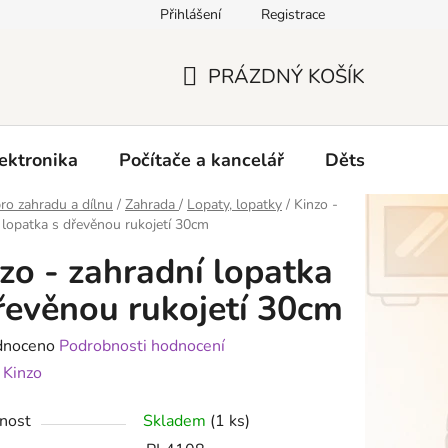
Přihlášení
Registrace
O nás
PRÁZDNÝ KOŠÍK
NÁKUPNÍ
KOŠÍK
ektronika
Počítače a kancelář
Dětské zboží 
ro zahradu a dílnu
/
Zahrada
/
Lopaty, lopatky
/
Kinzo -
 lopatka s dřevěnou rukojetí 30cm
zo - zahradní lopatka
řevěnou rukojetí 30cm
né
dnoceno
Podrobnosti hodnocení
ení
:
Kinzo
tu
nost
Skladem
(1 ks)