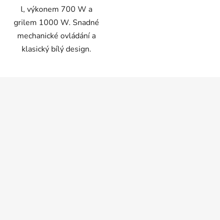
l, výkonem 700 W a
grilem 1000 W. Snadné
mechanické ovládání a
klasický bílý design.
Z
á
p
a
t
í