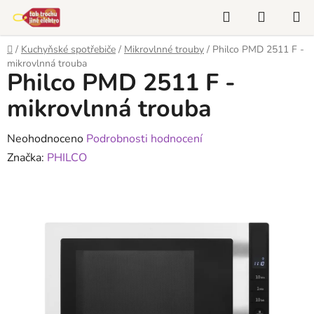
Přejít
Hledat
NÁKUP
na
KOŠÍK
obsah
Domů
/
Kuchyňské spotřebiče
/
Mikrovlnné trouby
/
Philco PMD 2511 F -
mikrovlnná trouba
Philco PMD 2511 F -
mikrovlnná trouba
Průměrné
Neohodnoceno
Podrobnosti hodnocení
hodnocení
Značka:
PHILCO
produktu
je
0,0
z
5
hvězdiček.