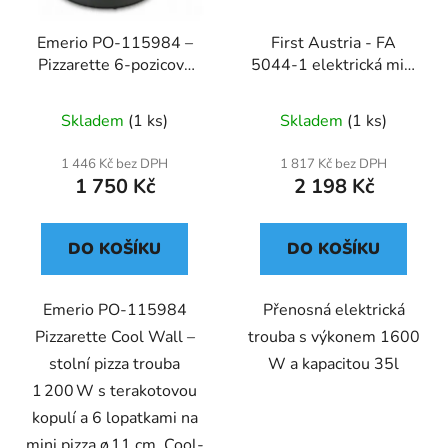
Emerio PO-115984 –
First Austria - FA
Pizzarette 6-pozicová
5044-1 elektrická mini
pizza trouba
trouba, 35 l, černá
Skladem
(1 ks)
Skladem
(1 ks)
1 446 Kč bez DPH
1 817 Kč bez DPH
1 750 Kč
2 198 Kč
DO KOŠÍKU
DO KOŠÍKU
Emerio PO‑115984
Přenosná elektrická
Pizzarette Cool Wall –
trouba s výkonem 1600
stolní pizza trouba
W a kapacitou 35l
1 200 W s terakotovou
kopulí a 6 lopatkami na
mini pizza ø 11 cm. Cool-