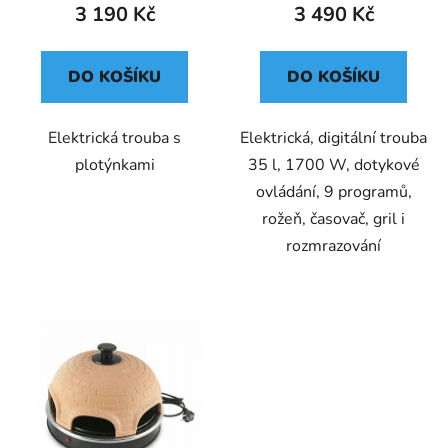
3 190 Kč
3 490 Kč
DO KOŠÍKU
DO KOŠÍKU
Elektrická trouba s
Elektrická, digitální trouba
plotýnkami
35 l, 1700 W, dotykové
ovládání, 9 programů,
rožeň, časovač, gril i
rozmrazování