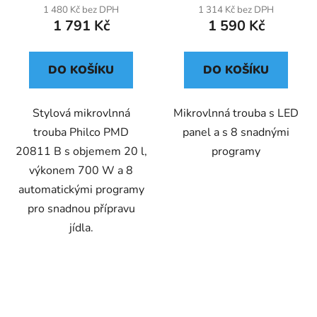
1 480 Kč bez DPH
1 314 Kč bez DPH
1 791 Kč
1 590 Kč
DO KOŠÍKU
DO KOŠÍKU
Stylová mikrovlnná
Mikrovlnná trouba s LED
trouba Philco PMD
panel a s 8 snadnými
20811 B s objemem 20 l,
programy
výkonem 700 W a 8
automatickými programy
pro snadnou přípravu
jídla.