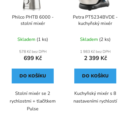
Philco PHTB 6000 -
Petra PT5234BVDE -
stolní mixér
kuchyňský mixér
Skladem
(1 ks)
Skladem
(2 ks)
578 Kč bez DPH
1 983 Kč bez DPH
699 Kč
2 399 Kč
DO KOŠÍKU
DO KOŠÍKU
Stolní mixér se 2
Kuchyňský mixér s 8
rychlostmi + tlačítkem
nastaveními rychlostí
Pulse