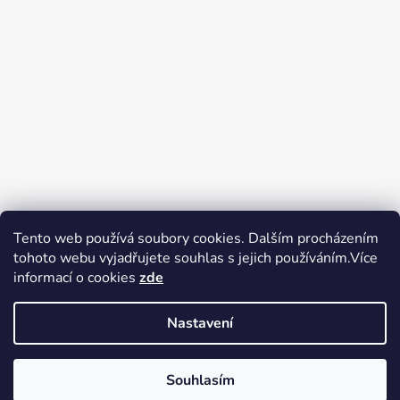
Tento web používá soubory cookies. Dalším procházením
tohoto webu vyjadřujete souhlas s jejich používáním.Více
Zboží.cz
Heureka.cz
Voňavé dárky
informací o cookies
zde
Nastavení
Souhlasím
Vytvořil Shoptet
Copyright 2026
tak trochu jiné
V pátek 14.8.2026 má prodejna Tak trochu jiné elektro zavřeno.