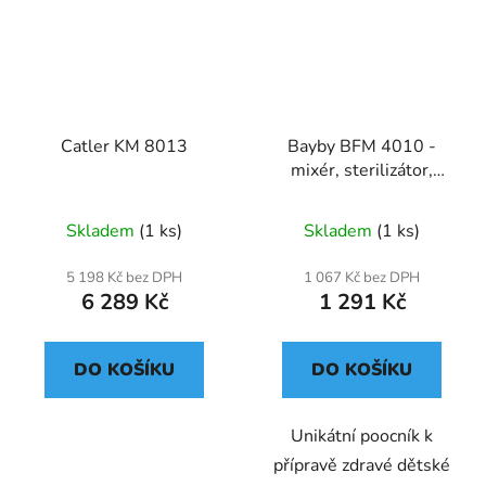
Catler KM 8013
Bayby BFM 4010 -
mixér, sterilizátor,
vaření páře
Skladem
(1 ks)
Skladem
(1 ks)
5 198 Kč bez DPH
1 067 Kč bez DPH
6 289 Kč
1 291 Kč
DO KOŠÍKU
DO KOŠÍKU
Unikátní poocník k
přípravě zdravé dětské