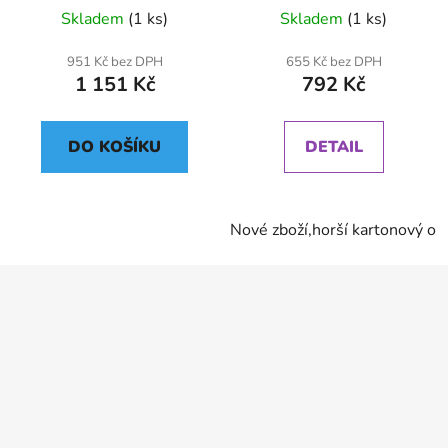
Skladem
(1 ks)
Skladem
(1 ks)
951 Kč bez DPH
655 Kč bez DPH
1 151 Kč
792 Kč
DO KOŠÍKU
DETAIL
Nové zboží,horší kartonový ob
Z
á
p
a
t
í