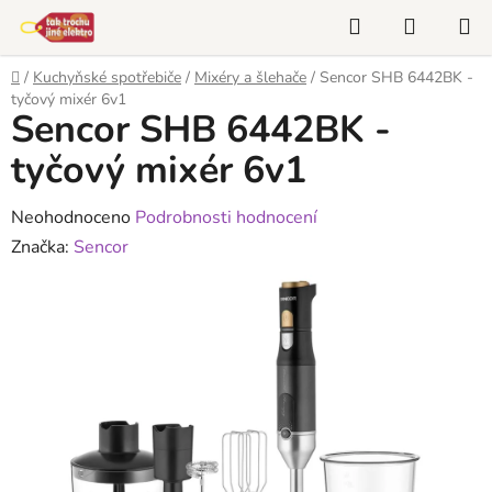
Přejít
Hledat
NÁKUP
na
KOŠÍK
obsah
Domů
/
Kuchyňské spotřebiče
/
Mixéry a šlehače
/
Sencor SHB 6442BK -
tyčový mixér 6v1
Sencor SHB 6442BK -
tyčový mixér 6v1
Průměrné
Neohodnoceno
Podrobnosti hodnocení
hodnocení
Značka:
Sencor
produktu
je
0,0
z
5
hvězdiček.