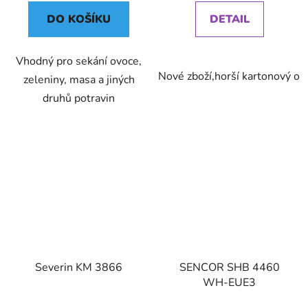
DO KOŠÍKU
DETAIL
Vhodný pro sekání ovoce,
Nové zboží,horší kartonový ob
zeleniny, masa a jiných
druhů potravin
Severin KM 3866
SENCOR SHB 4460
WH-EUE3