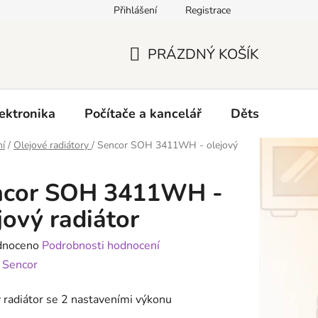
Přihlášení
Registrace
O nás
PRÁZDNÝ KOŠÍK
NÁKUPNÍ
KOŠÍK
ektronika
Počítače a kancelář
Dětské zboží 
ní
/
Olejové radiátory
/
Sencor SOH 3411WH - olejový
ncor SOH 3411WH -
jový radiátor
né
dnoceno
Podrobnosti hodnocení
ení
:
Sencor
tu
 radiátor se 2 nastaveními výkonu