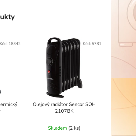
ukty
Kód:
18342
Kód:
5781
termický
Olejový radiátor Sencor SOH
r
2107BK
Skladem
(2 ks)