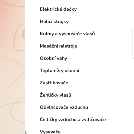
í
p
Elektrické dečky
a
Holicí strojky
n
e
Kulmy a vysoušeče vlasů
l
Masážní nástroje
Osobní váhy
Teploměry osobní
Zastřihovače
Žehličky vlasů
Odvlhčovače vzduchu
Čističky vzduchu a zvlhčovače
Vysavače