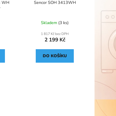
3 WH
Sencor SOH 3413WH
r
Skladem
(3 ks)
1 817 Kč bez DPH
2 199 Kč
DO KOŠÍKU