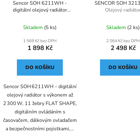
Sencor SOH 6211WH -
SENCOR SOH 321
digitální olejový radiátor
Olejový radiáto
2300W 11 žeber
Skladem
(5 ks)
Skladem
(2 ks)
1 569 Kč bez DPH
2 064 Kč bez DPH
1 898 Kč
2 498 Kč
DO KOŠÍKU
DO KOŠÍKU
Sencor SOH 6211WH – digitální
olejový radiátor s výkonem až
2 300 W, 11 žebry FLAT SHAPE,
digitálním ovládáním s
časovačem, dálkovým ovladačem
a bezpečnostními pojistkami,...