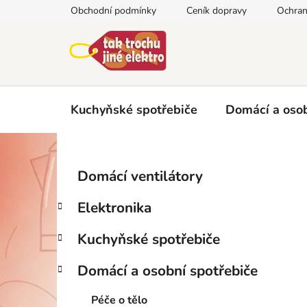
Přejít
Obchodní podmínky
Ceník dopravy
Ochran
na
obsah
Kuchyňské spotřebiče
Domácí a osob
P
K
Přeskočit
Domácí ventilátory
a
kategorie
o
t
s
Elektronika
e
t
g
r
Kuchyňské spotřebiče
o
a
r
Domácí a osobní spotřebiče
i
n
e
n
Péče o tělo