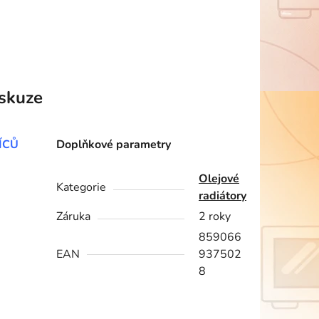
skuze
ÍCŮ
Doplňkové parametry
Olejové
Kategorie
radiátory
Záruka
2 roky
859066
EAN
937502
8