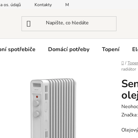
a os. údajů
Kontakty
Moje objednávka
Napište nám
ní spotřebiče
Domácí potřeby
Topení
El
Domů
/
Tope
radiátor
Se
ole
Průměr
Neoho
hodnoc
Značka
produk
Olejový
je