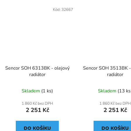
Kód:
32667
Sencor SOH 6313BK - olejový
Sencor SOH 3513BK - 
radiátor
radiátor
Skladem
(1 ks)
Skladem
(13 ks
1 860 Kč bez DPH
1 860 Kč bez DPH
2 251 Kč
2 251 Kč
DO KOŠÍKU
DO KOŠÍKU