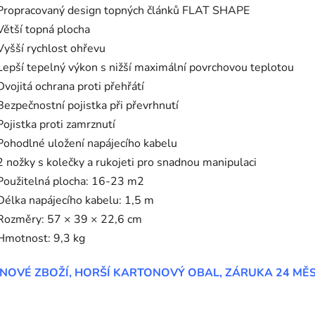
Propracovaný design topných článků FLAT SHAPE
Větší topná plocha
Vyšší rychlost ohřevu
Lepší tepelný výkon s nižší maximální povrchovou teplotou
Dvojitá ochrana proti přehřátí
Bezpečnostní pojistka při převrhnutí
Pojistka proti zamrznutí
Pohodlné uložení napájecího kabelu
2 nožky s kolečky a rukojeti pro snadnou manipulaci
Použitelná plocha: 16-23 m2
Délka napájecího kabelu: 1,5 m
Rozměry: 57 × 39 × 22,6 cm
Hmotnost: 9,3 kg
NOVÉ ZBOŽÍ, HORŠÍ KARTONOVÝ OBAL, ZÁRUKA 24 MĚ