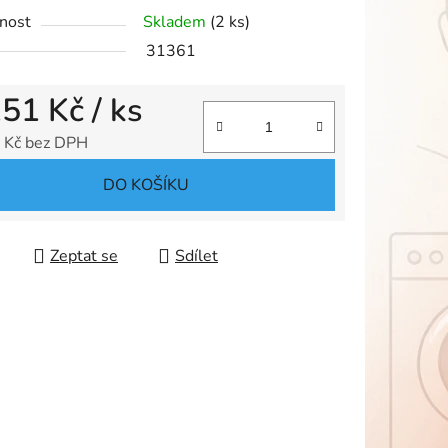
nost
Skladem
(2 ks)
31361
ek.
151 Kč
/ ks
 Kč bez DPH
 cena:
DO KOŠÍKU
Zeptat se
Sdílet