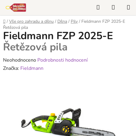
Přejít
Hledat
NÁKUP
na
KOŠÍK
obsah
Domů
/
Vše pro zahradu a dílnu
/
Dílna
/
Pily
/
Fieldmann FZP 2025-E
Řetězová pila
Fieldmann FZP 2025-E
Řetězová pila
Průměrné
Neohodnoceno
Podrobnosti hodnocení
hodnocení
Značka:
Fieldmann
produktu
je
0,0
z
5
hvězdiček.