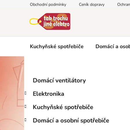
Přejít
Obchodní podmínky
Ceník dopravy
Ochran
na
obsah
Kuchyňské spotřebiče
Domácí a osob
P
K
Přeskočit
Domácí ventilátory
a
kategorie
o
t
s
Elektronika
e
t
g
r
Kuchyňské spotřebiče
o
a
r
Domácí a osobní spotřebiče
i
n
e