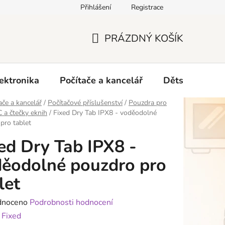
Přihlášení
Registrace
O nás
PRÁZDNÝ KOŠÍK
NÁKUPNÍ
KOŠÍK
ektronika
Počítače a kancelář
Dětské zboží 
ače a kancelář
/
Počítačové příslušenství
/
Pouzdra pro
C a čtečky eknih
/
Fixed Dry Tab IPX8 - voděodolné
pro tablet
ed Dry Tab IPX8 -
ěodolné pouzdro pro
let
né
dnoceno
Podrobnosti hodnocení
ení
:
Fixed