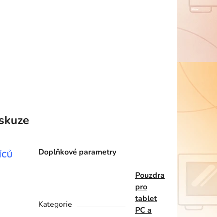
skuze
Doplňkové parametry
ÍCŮ
Pouzdra
pro
tablet
Kategorie
PC a