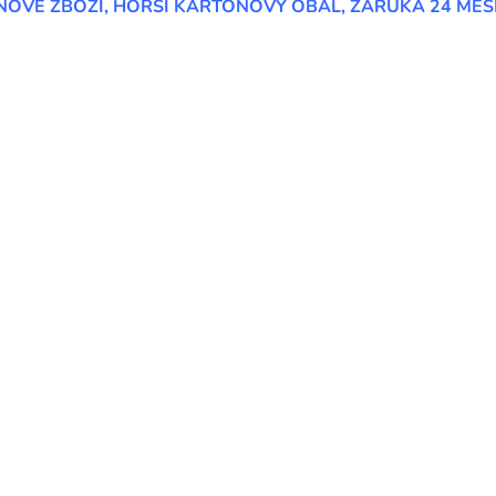
NOVÉ ZBOŽÍ, HORŠÍ KARTONOVÝ OBAL, ZÁRUKA 24 MĚS