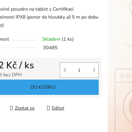
tu
lné pouzdro na tablet s Certifikací
lnosti IPX8 (ponor do hloubky až 5 m po dobu
y)
nost
Skladem
(1 ks)
ek.
30485
2 Kč
/ ks
č bez DPH
 cena:
DO KOŠÍKU
Zeptat se
Sdílet