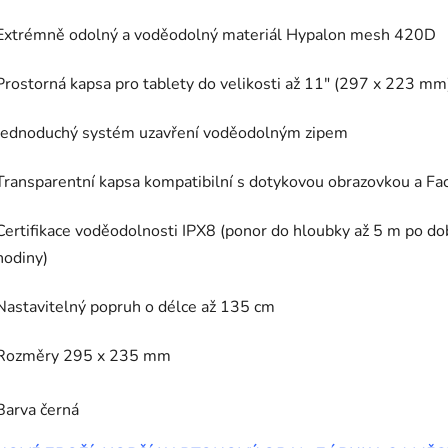
Extrémně odolný a voděodolný materiál Hypalon mesh 420D
Prostorná kapsa pro tablety do velikosti až 11" (297 x 223 mm
Jednoduchý systém uzavření voděodolným zipem
Transparentní kapsa kompatibilní s dotykovou obrazovkou a Fa
Certifikace voděodolnosti IPX8 (ponor do hloubky až 5 m po do
hodiny)
Nastavitelný popruh o délce až 135 cm
Rozměry 295 x 235 mm
Barva černá