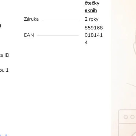
čtečky
eknih
Záruka
2 roky
)
859168
EAN
018141
4
ce ID
bu 1