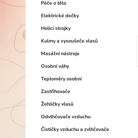
n
Péče o tělo
í
p
Elektrické dečky
a
Holicí strojky
n
e
Kulmy a vysoušeče vlasů
l
Masážní nástroje
Osobní váhy
Teploměry osobní
Zastřihovače
Žehličky vlasů
Odvlhčovače vzduchu
Čističky vzduchu a zvlhčovače