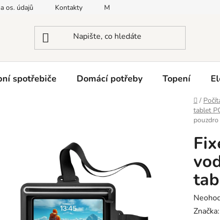
a os. údajů
Kontakty
Moje objednávka
Napište nám
ní spotřebiče
Domácí potřeby
Topení
El
Domů
/
Počít
tablet P
pouzdro 
Fix
vod
tab
Průměr
Neoho
hodnoc
Značka