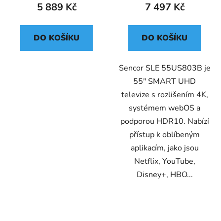
5 889 Kč
7 497 Kč
DO KOŠÍKU
DO KOŠÍKU
Sencor SLE 55US803B je
55" SMART UHD
televize s rozlišením 4K,
systémem webOS a
podporou HDR10. Nabízí
přístup k oblíbeným
aplikacím, jako jsou
Netflix, YouTube,
Disney+, HBO...