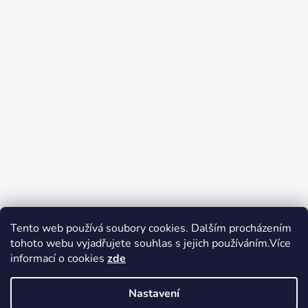
Tento web používá soubory cookies. Dalším procházením
tohoto webu vyjadřujete souhlas s jejich používáním.Více
Zboží.cz
Heureka.cz
Voňavé dárky
informací o cookies
zde
Nastavení