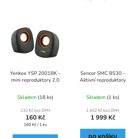
Yenkee YSP 2001BK -
Sencor SMC BS30 -
mini reproduktory 2.0
Aktivní reproduktory
Skladem
(18 ks)
Skladem
(1 ks)
132 Kč bez DPH
1 652 Kč bez DPH
160 Kč
1 999 Kč
Měrná
160 Kč / 1 ks
cena:
DO KOŠÍKU