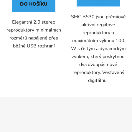
DO KOŠÍKU
SMC BS30 jsou prémiové
Elegantní 2.0 stereo
aktivní regálové
reproduktory minimálních
reproduktory o
rozměrů napájené přes
maximálním výkonu 100
běžné USB rozhraní
W s čistým a dynamickým
zvukem, který poskytnou
dva dvoupásmové
reproduktory. Vestavený
digitální...
Z
á
p
a
t