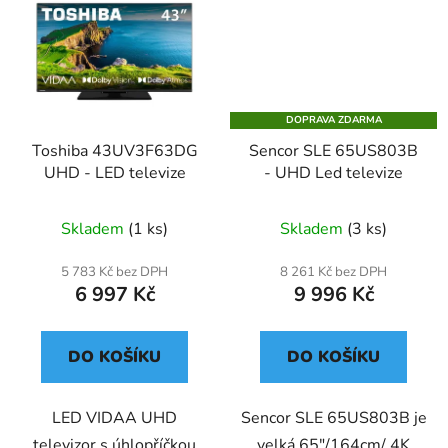
DOPRAVA ZDARMA
Toshiba 43UV3F63DG
Sencor SLE 65US803B
UHD - LED televize
- UHD Led televize
Skladem
(1 ks)
Skladem
(3 ks)
5 783 Kč bez DPH
8 261 Kč bez DPH
6 997 Kč
9 996 Kč
DO KOŠÍKU
DO KOŠÍKU
LED VIDAA UHD
Sencor SLE 65US803B je
televizor s úhlopříčkou
velká 65"/164cm/ 4K