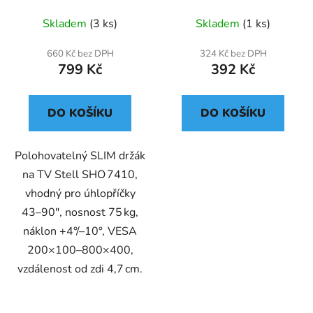
Skladem
(3 ks)
Skladem
(1 ks)
660 Kč bez DPH
324 Kč bez DPH
799 Kč
392 Kč
DO KOŠÍKU
DO KOŠÍKU
Polohovatelný SLIM držák
na TV Stell SHO 7410,
vhodný pro úhlopříčky
43–90″, nosnost 75 kg,
náklon +4°/–10°, VESA
200×100–800×400,
vzdálenost od zdi 4,7 cm.