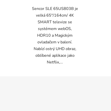
Sencor SLE 65US803B je
velká 65"/164cm/ 4K
SMART televize se
systémem webOS,
HDR10 a Magickým
ovladačem v balení.
Nabízí ostrý UHD obraz,
oblíbené aplikace jako
Netflix,...
Z
á
p
a
t