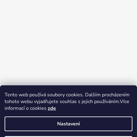
Tento web používá soubory cookies. Dalším procházením
tohoto webu vyjadřujete souhlas s jejich používáním.Více
Zboží.cz
Heureka.cz
Voňavé dárky
informací o cookies
zde
Nastavení