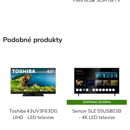
Fixní držák SLIM na TV
Podobné produkty
DOPRAVA ZDARMA
Toshiba 43UV3F63DG
Sencor SLE 55US803B
UHD - LED televize
- 4K LED televize