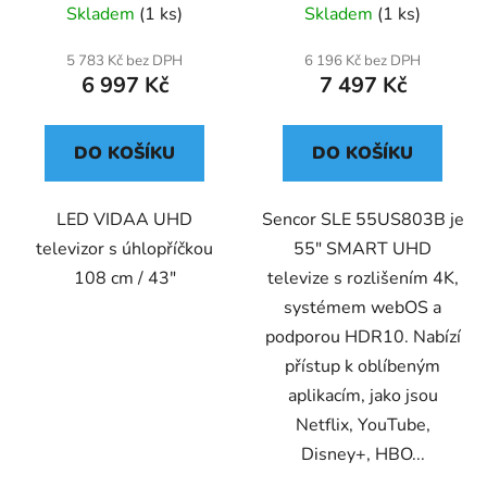
Skladem
(1 ks)
Skladem
(1 ks)
5 783 Kč bez DPH
6 196 Kč bez DPH
6 997 Kč
7 497 Kč
DO KOŠÍKU
DO KOŠÍKU
LED VIDAA UHD
Sencor SLE 55US803B je
televizor s úhlopříčkou
55" SMART UHD
108 cm / 43"
televize s rozlišením 4K,
systémem webOS a
podporou HDR10. Nabízí
přístup k oblíbeným
aplikacím, jako jsou
Netflix, YouTube,
Disney+, HBO...