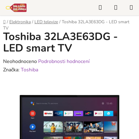
Přejít
Hledat
NÁKUP
na
KOŠÍK
obsah
Domů
/
Elektronika
/
LED televize
/
Toshiba 32LA3E63DG - LED smart
TV
Toshiba 32LA3E63DG -
LED smart TV
Průměrné
Neohodnoceno
Podrobnosti hodnocení
hodnocení
Značka:
Toshiba
produktu
je
0,0
z
5
hvězdiček.