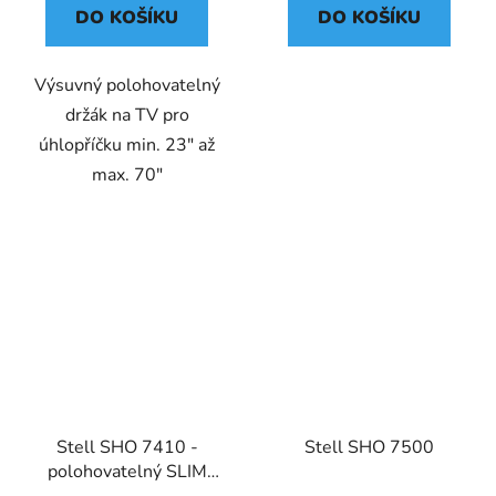
DO KOŠÍKU
DO KOŠÍKU
Výsuvný polohovatelný
držák na TV pro
úhlopříčku min. 23" až
max. 70"
Stell SHO 7410 -
Stell SHO 7500
polohovatelný SLIM
držák na TV