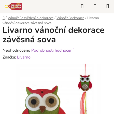
Přejít
Hledat
NÁKUP
na
KOŠÍK
obsah
Domů
/
Vánoční osvětlení a dekorace
/
Vánoční dekorace
/
Livarno
vánoční dekorace závěsná sova
Livarno vánoční dekorace
závěsná sova
Průměrné
Neohodnoceno
Podrobnosti hodnocení
hodnocení
Značka:
Livarno
produktu
je
0,0
z
5
hvězdiček.