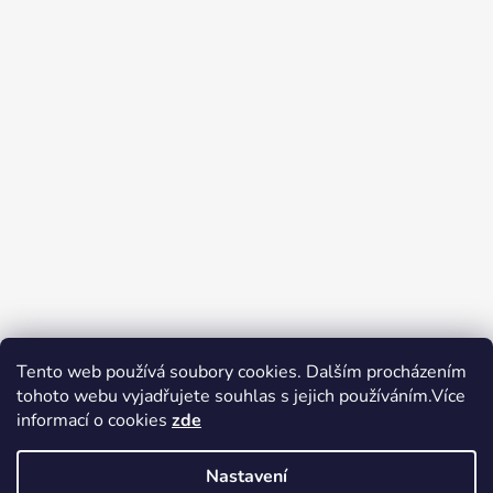
Tento web používá soubory cookies. Dalším procházením
tohoto webu vyjadřujete souhlas s jejich používáním.Více
Zboží.cz
Heureka.cz
Voňavé dárky
informací o cookies
zde
Nastavení