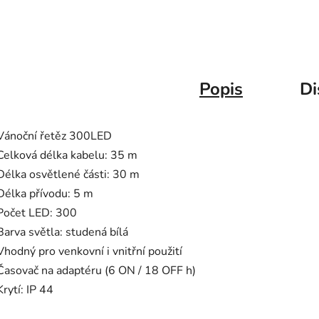
Popis
Di
Vánoční řetěz 300LED
Celková délka kabelu: 35 m
Délka osvětlené části: 30 m
Délka přívodu: 5 m
Počet LED: 300
Barva světla: studená bílá
Vhodný pro venkovní i vnitřní použití
Časovač na adaptéru (6 ON / 18 OFF h)
Krytí: IP 44