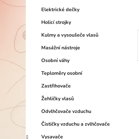
í
p
Elektrické dečky
a
Holicí strojky
n
e
Kulmy a vysoušeče vlasů
l
Masážní nástroje
Osobní váhy
Teploměry osobní
Zastřihovače
Žehličky vlasů
Odvlhčovače vzduchu
Čističky vzduchu a zvlhčovače
Vysavače