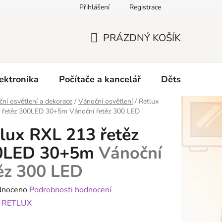
Přihlášení
Registrace
O nás
PRÁZDNÝ KOŠÍK
NÁKUPNÍ
KOŠÍK
ektronika
Počítače a kancelář
Dětské zboží 
ní osvětlení a dekorace
/
Vánoční osvětlení
/
Retlux
 řetěz 300LED 30+5m
Vánoční řetěz 300 LED
lux RXL 213 řetěz
0LED 30+5m
Vánoční
ěz 300 LED
né
dnoceno
Podrobnosti hodnocení
ení
:
RETLUX
tu