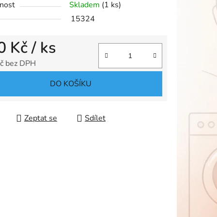
nost
Skladem
(1 ks)
15324
0 Kč
/ ks
ek.
č bez DPH
 cena:
DO KOŠÍKU
Zeptat se
Sdílet