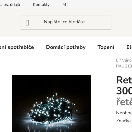
a os. údajů
Kontakty
Moje objednávka
Napište nám
ní spotřebiče
Domácí potřeby
Topení
El
Domů
/
Vánoč
RXL 213
Ret
30
řet
Průměr
Neoho
hodnoc
Značka
produk