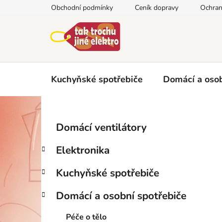
Přejít
Obchodní podmínky
Ceník dopravy
Ochran
na
obsah
Kuchyňské spotřebiče
Domácí a osob
P
K
Přeskočit
Domácí ventilátory
a
kategorie
o
t
s
Elektronika
e
t
g
r
Kuchyňské spotřebiče
o
a
r
Domácí a osobní spotřebiče
i
n
e
n
Péče o tělo