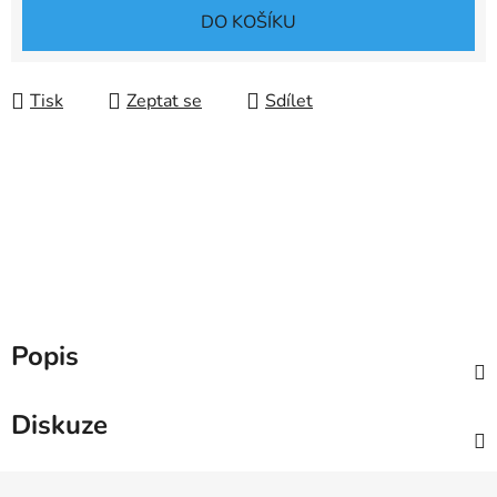
Měrná cena:
DO KOŠÍKU
Tisk
Zeptat se
Sdílet
Popis
Diskuze
Z