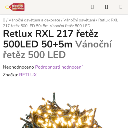
Přejít
Hledat
NÁKUP
na
KOŠÍK
obsah
Domů
/
Vánoční osvětlení a dekorace
/
Vánoční osvětlení
/
Retlux RXL
217 řetěz 500LED 50+5m
Vánoční řetěz 500 LED
Retlux RXL 217 řetěz
500LED 50+5m
Vánoční
řetěz 500 LED
Průměrné
Neohodnoceno
Podrobnosti hodnocení
hodnocení
Značka:
RETLUX
produktu
je
0,0
z
5
hvězdiček.