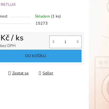
ení
:
RETLUX
tu
nost
Skladem
(1 ks)
15273
 Kč
/ ks
ek.
 bez DPH
 cena:
DO KOŠÍKU
Zeptat se
Sdílet