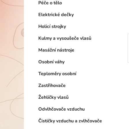
n
Péče o tělo
í
p
Elektrické dečky
a
Holicí strojky
n
e
Kulmy a vysoušeče vlasů
l
Masážní nástroje
Osobní váhy
Teploměry osobní
Zastřihovače
Žehličky vlasů
Odvlhčovače vzduchu
Čističky vzduchu a zvlhčovače