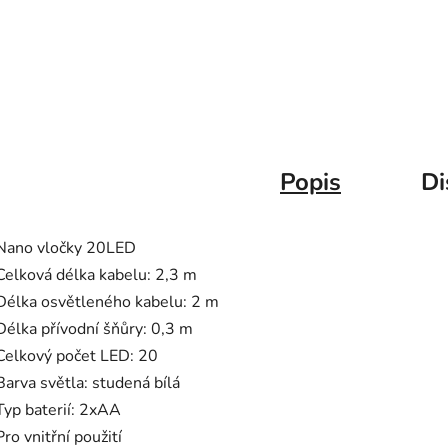
Popis
Di
Nano vločky 20LED
Celková délka kabelu: 2,3 m
Délka osvětleného kabelu: 2 m
Délka přívodní šňůry: 0,3 m
Celkový počet LED: 20
Barva světla: studená bílá
Typ baterií: 2xAA
Pro vnitřní použití