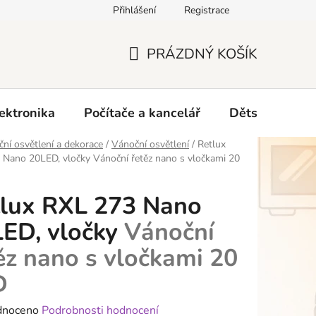
Přihlášení
Registrace
O nás
PRÁZDNÝ KOŠÍK
NÁKUPNÍ
KOŠÍK
ektronika
Počítače a kancelář
Dětské zboží 
ní osvětlení a dekorace
/
Vánoční osvětlení
/
Retlux
 Nano 20LED, vločky
Vánoční řetěz nano s vločkami 20
lux RXL 273 Nano
ED, vločky
Vánoční
ěz nano s vločkami 20
D
né
dnoceno
Podrobnosti hodnocení