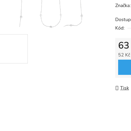
hodnoc
Značka
produk
Dostup
je
Kód:
0,0
z
63
5
hvězdič
52 Kč
Měrná
Tisk