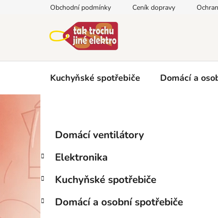
Přejít
Obchodní podmínky
Ceník dopravy
Ochran
na
obsah
Kuchyňské spotřebiče
Domácí a osob
P
K
Přeskočit
Domácí ventilátory
a
kategorie
o
t
s
Elektronika
e
t
g
r
Kuchyňské spotřebiče
o
a
r
Domácí a osobní spotřebiče
i
n
e