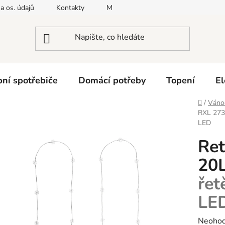
a os. údajů
Kontakty
Moje objednávka
Napište nám
ní spotřebiče
Domácí potřeby
Topení
El
Domů
/
Vánoč
RXL 273
LED
Ret
20L
řet
LE
Průměr
Neoho