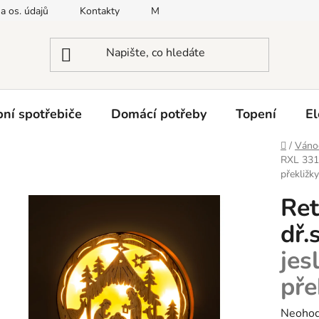
a os. údajů
Kontakty
Moje objednávka
Napište nám
ní spotřebiče
Domácí potřeby
Topení
El
Domů
/
Vánoč
RXL 331
překližk
Ret
dř.
jes
pře
Průměr
Neoho