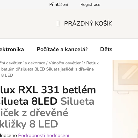
Přihlášení
Registrace
O nás
PRÁZDNÝ KOŠÍK
NÁKUPNÍ
KOŠÍK
ektronika
Počítače a kancelář
Dětské zboží 
ní osvětlení a dekorace
/
Vánoční osvětlení
/
Retlux
 betlém dř.silueta 8LED
Silueta jesliček z dřevěné
y 8 LED
lux RXL 331 betlém
silueta 8LED
Silueta
liček z dřevěné
kližky 8 LED
né
dnoceno
Podrobnosti hodnocení