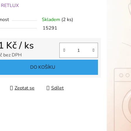
ení
:
RETLUX
tu
nost
Skladem
(2 ks)
15291
1 Kč
/ ks
ek.
č bez DPH
 cena:
DO KOŠÍKU
Zeptat se
Sdílet