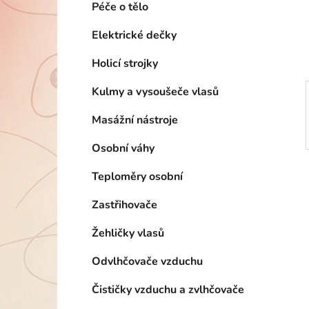
n
Péče o tělo
í
p
Elektrické dečky
a
Holicí strojky
n
e
Kulmy a vysoušeče vlasů
l
Masážní nástroje
Osobní váhy
Teploměry osobní
Zastřihovače
Žehličky vlasů
Odvlhčovače vzduchu
Čističky vzduchu a zvlhčovače