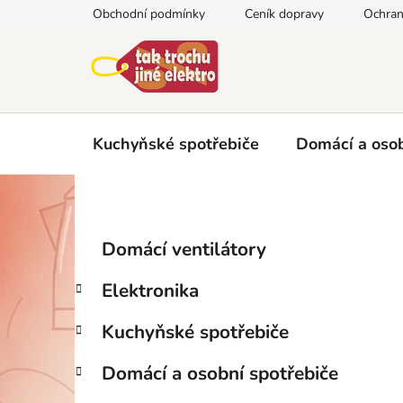
Přejít
Obchodní podmínky
Ceník dopravy
Ochran
na
obsah
Kuchyňské spotřebiče
Domácí a osob
P
K
Přeskočit
Domácí ventilátory
a
kategorie
o
t
s
Elektronika
e
t
g
r
Kuchyňské spotřebiče
o
a
r
Domácí a osobní spotřebiče
i
n
e