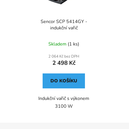
Sencor SCP 5414GY -
indukční vařič
Skladem
(1 ks)
2 064 Kč bez DPH
2 498 Kč
DO KOŠÍKU
Indukční vařič s výkonem
3100 W
Z