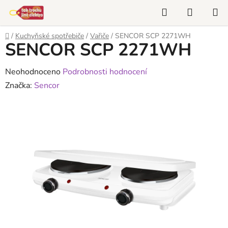
Přejít
Hledat
NÁKUP
na
KOŠÍK
obsah
Domů
/
Kuchyňské spotřebiče
/
Vařiče
/
SENCOR SCP 2271WH
SENCOR SCP 2271WH
Průměrné
Neohodnoceno
Podrobnosti hodnocení
hodnocení
Značka:
Sencor
produktu
je
0,0
z
5
hvězdiček.