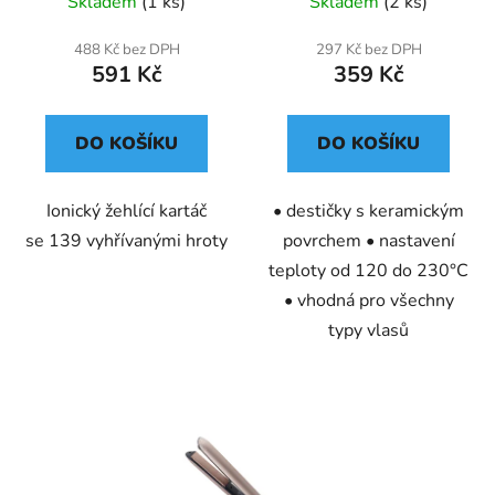
Skladem
(1 ks)
Skladem
(2 ks)
488 Kč bez DPH
297 Kč bez DPH
591 Kč
359 Kč
DO KOŠÍKU
DO KOŠÍKU
Ionický žehlící kartáč
• destičky s keramickým
se 139 vyhřívanými hroty
povrchem • nastavení
teploty od 120 do 230°C
• vhodná pro všechny
typy vlasů