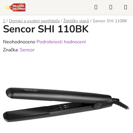
Přejít
Hledat
NÁKUP
na
KOŠÍK
obsah
Domů
/
Domácí a osobní spotřebiče
/
Žehličky vlasů
/
Sencor SHI 110BK
Sencor SHI 110BK
Průměrné
Neohodnoceno
Podrobnosti hodnocení
hodnocení
Značka:
Sencor
produktu
je
0,0
z
5
hvězdiček.