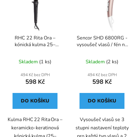
RHC 22 Rita Ora –
Sencor SHD 6800RG -
kónická kulma 25–
vysoušeč vlasů / fén na
38 mm s keramicko-
vlasy
keratinovým povrchem
Skladem
(1 ks)
Skladem
(2 ks)
494 Kč bez DPH
494 Kč bez DPH
598 Kč
598 Kč
DO KOŠÍKU
DO KOŠÍKU
Kulma RHC 22 Rita Ora –
Vysoušeč vlasů se 3
keramicko‑keratinová
stupni nastavení teploty
kónická kulma (25–
pro každý typ vlasů a 2