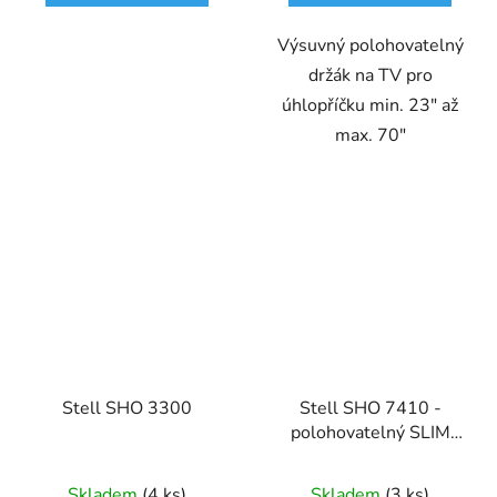
Výsuvný polohovatelný
držák na TV pro
úhlopříčku min. 23" až
max. 70"
Stell SHO 3300
Stell SHO 7410 -
polohovatelný SLIM
držák na TV
Skladem
(4 ks)
Skladem
(3 ks)