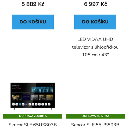
5 889 Kč
6 997 Kč
DO KOŠÍKU
DO KOŠÍKU
LED VIDAA UHD
televizor s úhlopříčkou
108 cm / 43"
DOPRAVA ZDARMA
DOPRAVA ZDARMA
Sencor SLE 65US803B
Sencor SLE 55US803B