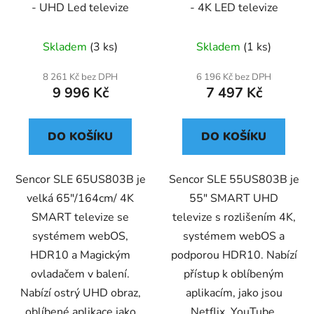
- UHD Led televize
- 4K LED televize
Skladem
(3 ks)
Skladem
(1 ks)
8 261 Kč bez DPH
6 196 Kč bez DPH
9 996 Kč
7 497 Kč
DO KOŠÍKU
DO KOŠÍKU
Sencor SLE 65US803B je
Sencor SLE 55US803B je
velká 65"/164cm/ 4K
55" SMART UHD
SMART televize se
televize s rozlišením 4K,
systémem webOS,
systémem webOS a
HDR10 a Magickým
podporou HDR10. Nabízí
ovladačem v balení.
přístup k oblíbeným
Nabízí ostrý UHD obraz,
aplikacím, jako jsou
oblíbené aplikace jako
Netflix, YouTube,