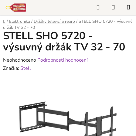
Přejít
Hledat
NÁKUP
na
KOŠÍK
obsah
Domů
/
Elektronika
/
Držáky televizí a repro
/
STELL SHO 5720 - výsuvný
držák TV 32 - 70
STELL SHO 5720 -
výsuvný držák TV 32 - 70
Průměrné
Neohodnoceno
Podrobnosti hodnocení
hodnocení
Značka:
Stell
produktu
je
0,0
z
5
hvězdiček.