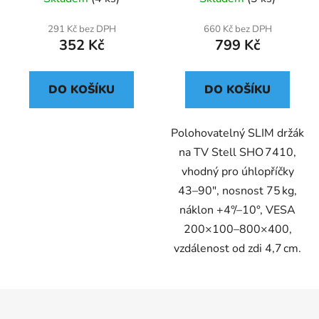
291 Kč bez DPH
660 Kč bez DPH
352 Kč
799 Kč
DO KOŠÍKU
DO KOŠÍKU
Polohovatelný SLIM držák
na TV Stell SHO 7410,
vhodný pro úhlopříčky
43–90″, nosnost 75 kg,
náklon +4°/–10°, VESA
200×100–800×400,
vzdálenost od zdi 4,7 cm.
Z
á