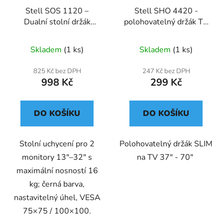
Stell SOS 1120 –
Stell SHO 4420 -
Dualní stolní držák
polohovatelný držák TV
monitorů
37''-70''
Skladem
(1 ks)
Skladem
(1 ks)
825 Kč bez DPH
247 Kč bez DPH
998 Kč
299 Kč
DO KOŠÍKU
DO KOŠÍKU
Stolní uchycení pro 2
Polohovatelný držák SLIM
monitory 13″–32″ s
na TV 37" - 70"
maximální nosností 16
kg; černá barva,
nastavitelný úhel, VESA
75×75 / 100×100.