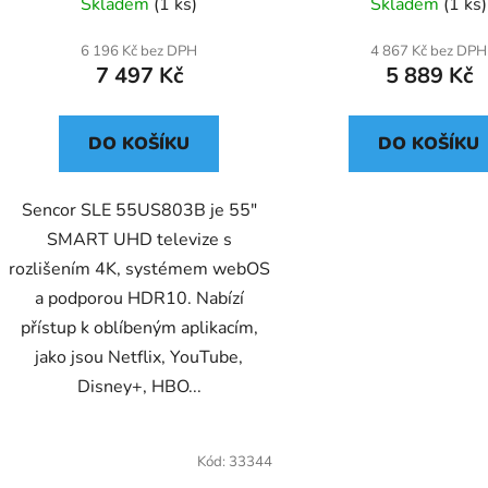
Skladem
(1 ks)
Skladem
(1 ks)
6 196 Kč bez DPH
4 867 Kč bez DPH
7 497 Kč
5 889 Kč
DO KOŠÍKU
DO KOŠÍKU
Sencor SLE 55US803B je 55"
SMART UHD televize s
rozlišením 4K, systémem webOS
a podporou HDR10. Nabízí
přístup k oblíbeným aplikacím,
jako jsou Netflix, YouTube,
Disney+, HBO...
Kód:
33344