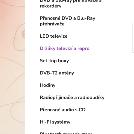
DVD a Blu-ray přehrávače a
p
rekordéry
a
n
Přenosné DVD a Blu-Ray
přehrávače
e
l
LED televize
Držáky televizí a repro
Set-top boxy
DVB-T2 antény
Hodiny
Radiopřijímače a radiobudíky
Přenosné audio s CD
Hi-Fi systémy