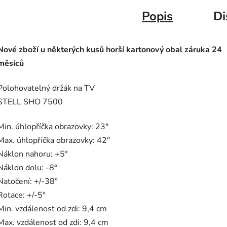
Popis
Di
Nové zboží u některých kusů horší kartonový obal záruka 24
měsíců
Polohovatelný držák na TV
STELL SHO 7500
Min. úhlopříčka obrazovky: 23"
Max. úhlopříčka obrazovky: 42"
Náklon nahoru: +5°
Náklon dolu: -8°
Natočení: +/-38°
Rotace: +/-5°
Min. vzdálenost od zdi: 9,4 cm
Max. vzdálenost od zdi: 9,4 cm