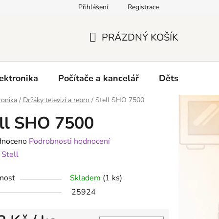
Přihlášení
Registrace
O nás
PRÁZDNÝ KOŠÍK
NÁKUPNÍ
KOŠÍK
ektronika
Počítače a kancelář
Dětské zboží 
ronika
/
Držáky televizí a repro
/
Stell SHO 7500
ll SHO 7500
né
dnoceno
Podrobnosti hodnocení
ení
:
Stell
tu
nost
Skladem
(1 ks)
25924