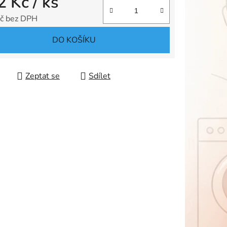
2 Kč
/ ks
ek.
č bez DPH
 cena:
DO KOŠÍKU
Zeptat se
Sdílet