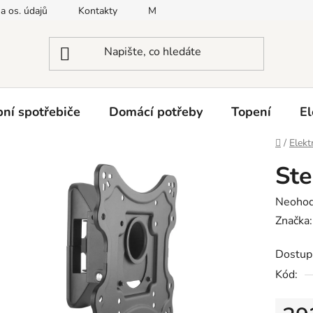
a os. údajů
Kontakty
Moje objednávka
Napište nám
ní spotřebiče
Domácí potřeby
Topení
El
Domů
/
Elekt
Ste
Průměr
Neoho
hodnoc
Značka
produk
Dostup
je
Kód:
0,0
z