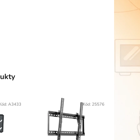
ukty
Kód:
A3433
Kód:
25576