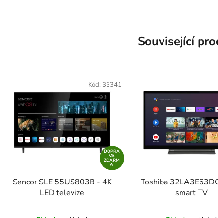
Související pr
Kód:
33341
DOPRA
VA
ZDARM
A
Sencor SLE 55US803B - 4K
Toshiba 32LA3E63DG
LED televize
smart TV