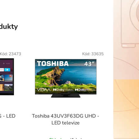
odukty
Kód:
23473
Kód:
33635
 - LED
Toshiba 43UV3F63DG UHD -
LED televize