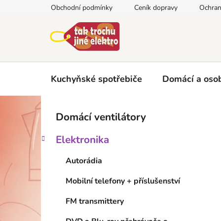
Přejít
Obchodní podmínky
Ceník dopravy
Ochran
na
obsah
Kuchyňské spotřebiče
Domácí a osob
P
K
Přeskočit
Domácí ventilátory
a
kategorie
o
t
s
Elektronika
e
t
g
r
Autorádia
o
a
r
Mobilní telefony + příslušenství
i
n
e
n
FM transmittery
í