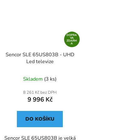
DOPRA
VA
ZDARM
A
Sencor SLE 65US803B - UHD
Led televize
Skladem
(3 ks)
8 261 Kč bez DPH
9 996 Kč
DO KOŠÍKU
Sencor SLE 65US803B je velká