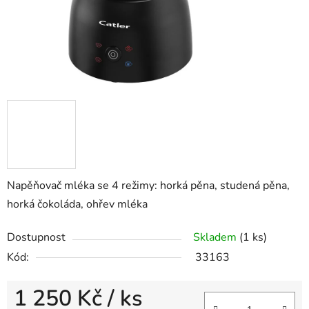
Napěňovač mléka se 4 režimy: h
orká pěna, studená pěna,
horká čokoláda, ohřev mléka
Dostupnost
Skladem
(1 ks)
Kód:
33163
1 250 Kč
/ ks