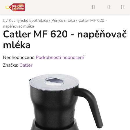
Přejít
Hledat
NÁKUP
na
KOŠÍK
obsah
Domů
/
Kuchyňské spotřebiče
/
Pěniče mléka
/
Catler MF 620 -
napěňovač mléka
Catler MF 620 - napěňovač
mléka
Průměrné
Neohodnoceno
Podrobnosti hodnocení
hodnocení
Značka:
Catler
produktu
je
0,0
z
5
hvězdiček.