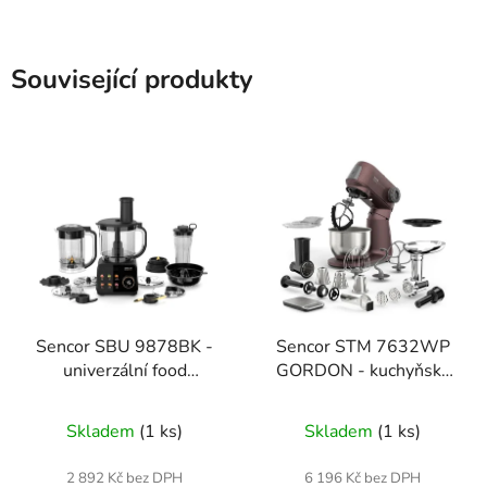
Související produkty
Sencor SBU 9878BK -
Sencor STM 7632WP
univerzální food
GORDON - kuchyňský
processor 5v1
robot
Skladem
(1 ks)
Skladem
(1 ks)
2 892 Kč bez DPH
6 196 Kč bez DPH