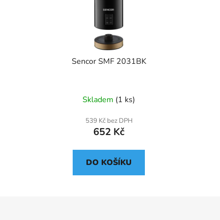
Sencor SMF 2031BK
Skladem
(1 ks)
539 Kč bez DPH
652 Kč
DO KOŠÍKU
Z
á